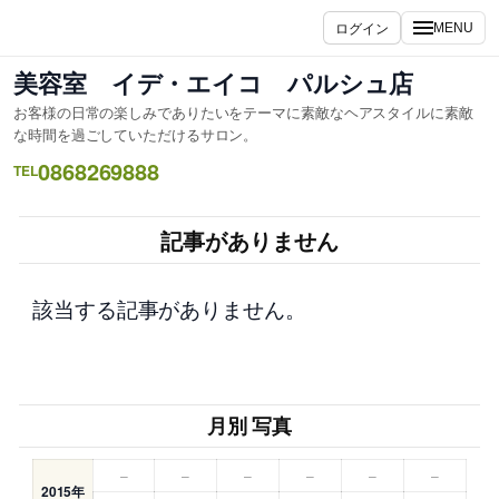
内
ログイン
MENU
容
を
美容室 イデ・エイコ パルシュ店
ス
お客様の日常の楽しみでありたいをテーマに素敵なヘアスタイルに素敵
キ
な時間を過ごしていただけるサロン。
ッ
0868269888
TEL
プ
記事がありません
該当する記事がありません。
月別 写真
–
–
–
–
–
–
2015年