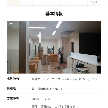
–
–
–
–
–
12月
基本情報
名称(かな)
美容室 イデ・エイコ パルシュ店（いで えいこ）
所在地
岡山県津山市河辺769-1
営業時間
08:30 ～ 17:40
日曜・祝日のみ １７時10分まで