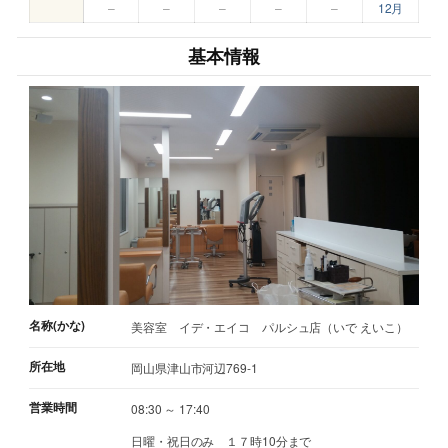
–
–
–
–
–
12月
基本情報
名称(かな)
美容室 イデ・エイコ パルシュ店（いで えいこ）
所在地
岡山県津山市河辺769-1
営業時間
08:30 ～ 17:40
日曜・祝日のみ １７時10分まで