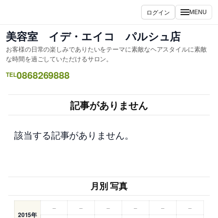
内
ログイン
MENU
容
を
美容室 イデ・エイコ パルシュ店
ス
お客様の日常の楽しみでありたいをテーマに素敵なヘアスタイルに素敵
キ
な時間を過ごしていただけるサロン。
ッ
0868269888
TEL
プ
記事がありません
該当する記事がありません。
月別 写真
–
–
–
–
–
–
2015年