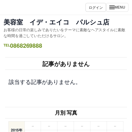
内
ログイン
MENU
容
を
美容室 イデ・エイコ パルシュ店
ス
お客様の日常の楽しみでありたいをテーマに素敵なヘアスタイルに素敵
キ
な時間を過ごしていただけるサロン。
ッ
0868269888
TEL
プ
記事がありません
該当する記事がありません。
月別 写真
–
–
–
–
–
–
2015年