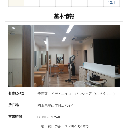
–
–
–
–
–
12月
基本情報
名称(かな)
美容室 イデ・エイコ パルシュ店（いで えいこ）
所在地
岡山県津山市河辺769-1
営業時間
08:30 ～ 17:40
日曜・祝日のみ １７時10分まで