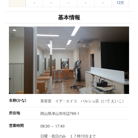
–
–
–
–
–
12月
基本情報
名称(かな)
美容室 イデ・エイコ パルシュ店（いで えいこ）
所在地
岡山県津山市河辺769-1
営業時間
08:30 ～ 17:40
日曜・祝日のみ １７時10分まで