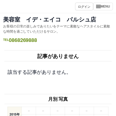
内
ログイン
MENU
容
を
美容室 イデ・エイコ パルシュ店
ス
お客様の日常の楽しみでありたいをテーマに素敵なヘアスタイルに素敵
キ
な時間を過ごしていただけるサロン。
ッ
0868269888
TEL
プ
記事がありません
該当する記事がありません。
月別 写真
–
–
–
–
–
–
2015年