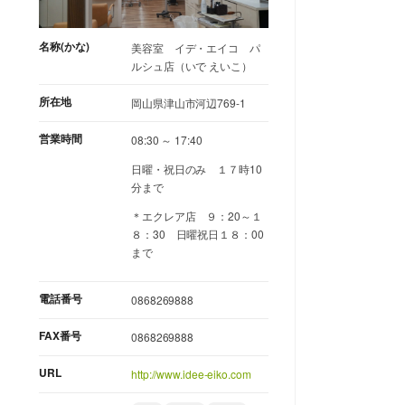
名称(かな)
美容室 イデ・エイコ パ
ルシュ店（いで えいこ）
所在地
岡山県津山市河辺769-1
営業時間
08:30 ～ 17:40
日曜・祝日のみ １７時10
分まで
＊エクレア店 ９：20～１
８：30 日曜祝日１８：00
まで
電話番号
0868269888
FAX番号
0868269888
URL
http://www.idee-eiko.com