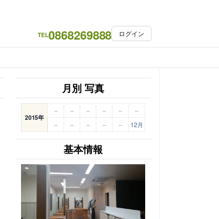
0868269888
ログイン
TEL
月別 写真
–
–
–
–
–
–
2015年
–
–
–
–
–
12月
基本情報