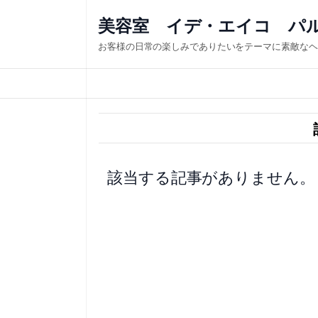
内
美容室 イデ・エイコ パ
容
お客様の日常の楽しみでありたいをテーマに素敵なヘ
を
ス
キ
ッ
プ
該当する記事がありません。