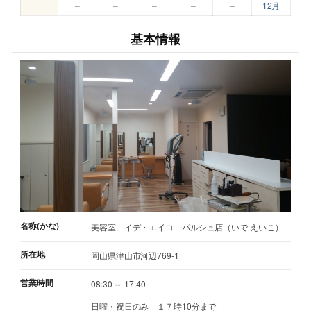
–
–
–
–
–
12月
基本情報
名称(かな)
美容室 イデ・エイコ パルシュ店（いで えいこ）
所在地
岡山県津山市河辺769-1
営業時間
08:30 ～ 17:40
日曜・祝日のみ １７時10分まで