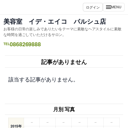
内
ログイン
MENU
容
を
美容室 イデ・エイコ パルシュ店
ス
お客様の日常の楽しみでありたいをテーマに素敵なヘアスタイルに素敵
キ
な時間を過ごしていただけるサロン。
ッ
0868269888
TEL
プ
記事がありません
該当する記事がありません。
月別 写真
–
–
–
–
–
–
2015年