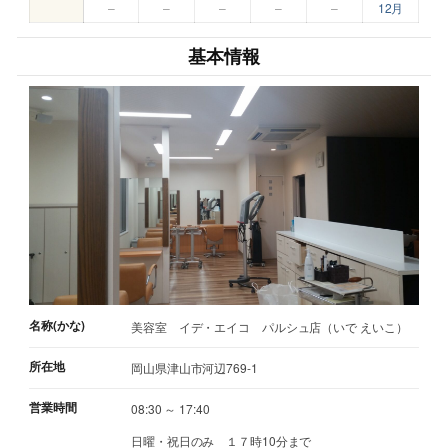
–
–
–
–
–
12月
基本情報
名称(かな)
美容室 イデ・エイコ パルシュ店（いで えいこ）
所在地
岡山県津山市河辺769-1
営業時間
08:30 ～ 17:40
日曜・祝日のみ １７時10分まで