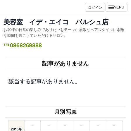
内
ログイン
MENU
容
を
美容室 イデ・エイコ パルシュ店
ス
お客様の日常の楽しみでありたいをテーマに素敵なヘアスタイルに素敵
キ
な時間を過ごしていただけるサロン。
ッ
0868269888
TEL
プ
記事がありません
該当する記事がありません。
月別 写真
–
–
–
–
–
–
2015年